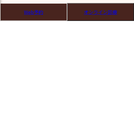
・月曜～金曜：18:00 以降
Web予約
オンライン診療
・土曜：12:00 以降
また、診療時間外の受診については、時間帯に応じて
「時間外加算」「深夜加算」「休日加算」が適用されま
す。
あらかじめご了承ください。
婦人科特定疾患治療管理料について