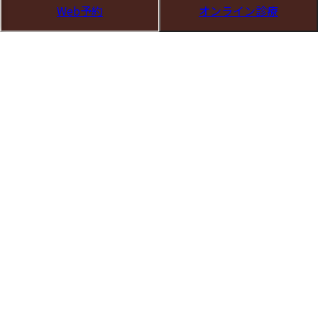
します。
Web予約
オンライン診療
根治的手術（妊娠希望がなく重症症状が持続する
場合）については、高次施設と綿密に連携しま
す。
不妊への対応
治療後も妊娠が成立しない、年齢的リミットが迫
る場合は、生殖医療（ART）を視野に、適切なタ
イミングで専門施設へご紹介します。
※治療は再発予防が重要です。症状が落ち着いた後も、