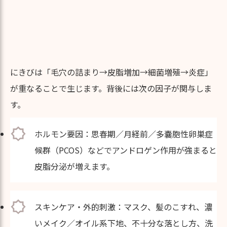
にきびは「毛穴の詰まり→皮脂増加→細菌増殖→炎症」
が重なることで生じます。背後には次の因子が関与しま
す。
ホルモン要因：思春期／月経前／多嚢胞性卵巣症
候群（PCOS）などでアンドロゲン作用が強まると
皮脂分泌が増えます。
スキンケア・外的刺激：マスク、髪のこすれ、濃
いメイク／オイル系下地、不十分な落とし方、洗