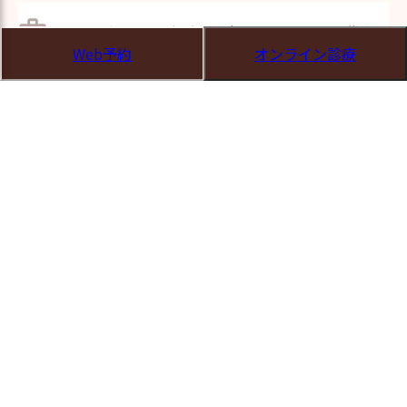
PCOSが疑われる場合は月経コントロールや代謝評
Web予約
オンライン診療
価も含め、婦人科的なアプローチを併用します。
妊娠中・授乳中
外用BPO、外用抗菌薬（短期）など安全性に配慮
した選択を行います。外用レチノイド／内服テト
ラサイクリン等は原則避けます。
跡（色素沈着・瘢痕）対策
まずは新生にきびの抑制が最優先。色素沈着には
紫外線対策と外用治療、瘢痕は美容皮膚科的治療