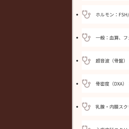
ホルモン：FSH
一般：血算、フ
超音波（骨盤）
骨密度（DXA
乳腺・内膜スク