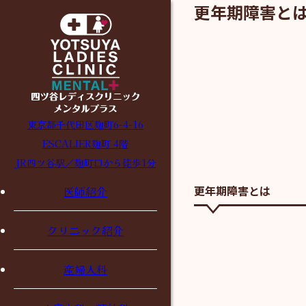
更年期障害と
東京都千代田区麹町6-4-16
ESCALIER麹町 4階
JR四ツ谷駅／麹町口から徒歩1分
更年期障害とは
医師紹介
クリニック紹介
産婦人科