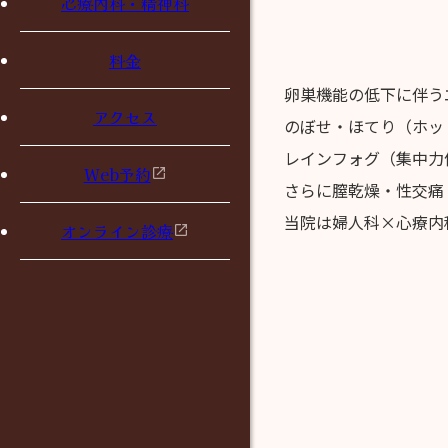
心療内科・精神科
料金
卵巣機能の低下に伴う
アクセス
のぼせ・ほてり（ホッ
レインフォグ（集中力
Web予約
さらに膣乾燥・性交痛
当院は婦人科×心療内
オンライン診療