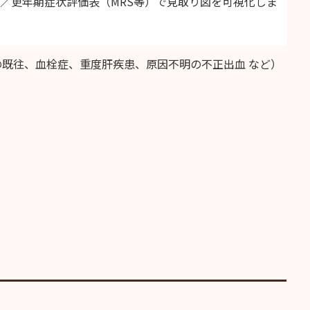
眠）／更年期症状評価表（MRS等）で見取り図を可視化しま
の既往、血栓症、重度肝疾患、原因不明の不正出血 など）