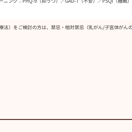
ニング：PHQ-9（抑うつ）／GAD-7（不安）／PSQI（睡
充療法）をご検討の方は、禁忌・相対禁忌（乳がん/子宮体がん