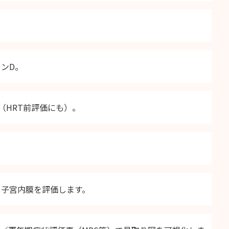
ミンD。
HRT前評価にも）。
じ子宮内膜を評価します。